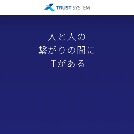
人と人の
繋がりの間に
ITがある